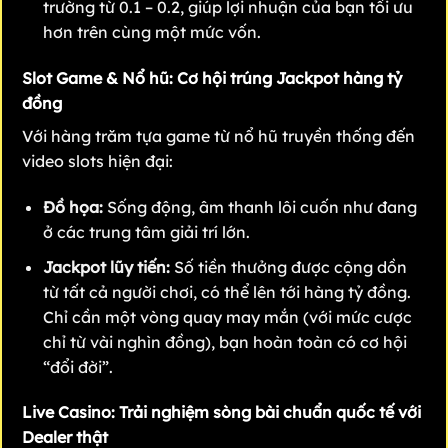
trường từ 0.1 – 0.2, giúp lợi nhuận của bạn tối ưu
hơn trên cùng một mức vốn.
Slot Game & Nổ hũ: Cơ hội trúng Jackpot hàng tỷ
đồng
Với hàng trăm tựa game từ nổ hũ truyền thống đến
video slots hiện đại:
Đồ họa:
Sống động, âm thanh lôi cuốn như đang
ở các trung tâm giải trí lớn.
Jackpot lũy tiến:
Số tiền thưởng được cộng dồn
từ tất cả người chơi, có thể lên tới hàng tỷ đồng.
Chỉ cần một vòng quay may mắn (với mức cược
chỉ từ vài nghìn đồng), bạn hoàn toàn có cơ hội
“đổi đời”.
Live Casino: Trải nghiệm sòng bài chuẩn quốc tế với
Dealer thật