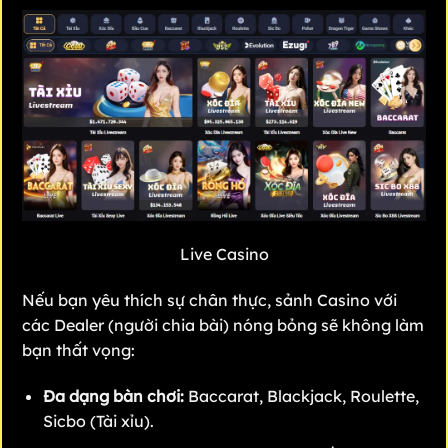
Live Casino
Nếu bạn yêu thích sự chân thực, sảnh Casino với
các Dealer (người chia bài) nóng bỏng sẽ không làm
bạn thất vọng:
Đa dạng bàn chơi:
Baccarat, Blackjack, Roulette,
Sicbo (Tài xỉu).