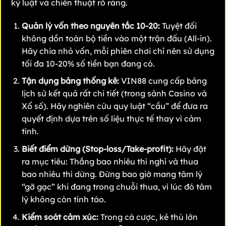
kỷ luật và chiến thuật rõ ràng.
Quản lý vốn theo nguyên tắc 10-20:
Tuyệt đối
không dồn toàn bộ tiền vào một trận đấu (All-in).
Hãy chia nhỏ vốn, mỗi phiên chơi chỉ nên sử dụng
tối đa 10-20% số tiền bạn đang có.
Tận dụng bảng thống kê:
VIN88 cung cấp bảng
lịch sử kết quả rất chi tiết (trong sảnh Casino và
Xổ số). Hãy nghiên cứu quy luật “cầu” để đưa ra
quyết định dựa trên số liệu thực tế thay vì cảm
tính.
Biết điểm dừng (Stop-loss/Take-profit):
Hãy đặt
ra mục tiêu: Thắng bao nhiêu thì nghỉ và thua
bao nhiêu thì dừng. Đừng bao giờ mang tâm lý
“gỡ gạc” khi đang trong chuỗi thua, vì lúc đó tâm
lý không còn tỉnh táo.
Kiểm soát cảm xúc:
Trong cá cược, kẻ thù lớn