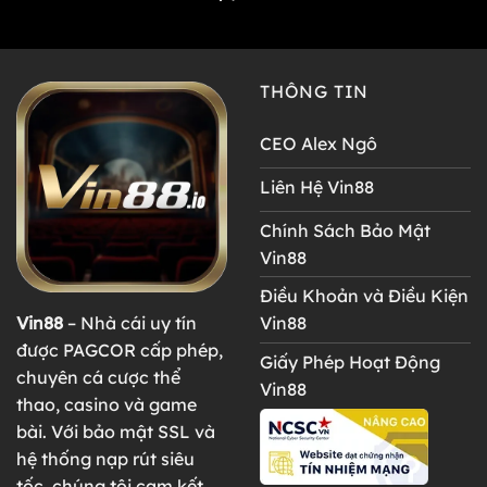
THÔNG TIN
CEO Alex Ngô
Liên Hệ Vin88
Chính Sách Bảo Mật
Vin88
Điều Khoản và Điều Kiện
Vin88
– Nhà cái uy tín
Vin88
được PAGCOR cấp phép,
Giấy Phép Hoạt Động
chuyên cá cược thể
Vin88
thao, casino và game
bài. Với bảo mật SSL và
hệ thống nạp rút siêu
tốc, chúng tôi cam kết