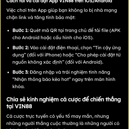
Cách tải và cài đặt App VIN88 trên iOS/Android
Việc chơi trên App giúp bạn không lo bị nhà mạng
chặn link và tăng tính bảo mật:
Bước 1:
Quét mã QR tại trang chủ để tải file (APK
cho Android hoặc cấu hình cho iOS).
Bước 2:
Vào cài đặt điện thoại, chọn “Tin cậy ứng
dụng” (đối với iPhone) hoặc “Cho phép cài đặt từ
nguồn không xác định” (đối với Android).
Bước 3:
Đăng nhập và trải nghiệm tính năng
“Nhận thông báo kèo hot” ngay trên màn hình
khóa.
Chia sẻ kinh nghiệm cá cược để chiến thắng
tại VIN88
Cá cược trực tuyến có yếu tố may mắn, nhưng
những người thắng cuộc thường là những người có