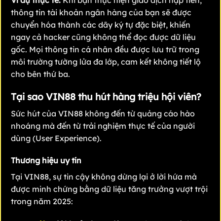
Ví dụ thực tế:
Khi bạn thực hiện giao dịch nạp tiền,
thông tin tài khoản ngân hàng của bạn sẽ được
chuyển hóa thành các dãy ký tự đặc biệt, khiến
ngay cả hacker cũng không thể đọc được dữ liệu
gốc. Mọi thông tin cá nhân đều được lưu trữ trong
môi trường tường lửa đa lớp, cam kết không tiết lộ
cho bên thứ ba.
Tại sao VIN88 thu hút hàng triệu hội viên?
Sức hút của VIN88 không đến từ quảng cáo hào
nhoáng mà đến từ trải nghiệm thực tế của người
dùng (User Experience).
Thương hiệu uy tín
Tại VIN88, sự tin cậy không dừng lại ở lời hứa mà
được minh chứng bằng dữ liệu tăng trưởng vượt trội
trong năm 2025: