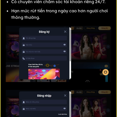
Có chuyên viên chăm sóc tài khoản riêng 24/7.
Hạn mức rút tiền trong ngày cao hơn người chơi
thông thường.