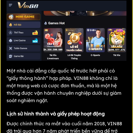
Một nhà cái đẳng cấp quốc tế trước hết phải có
“giấy thông hành” hợp pháp. VIN88 không chỉ là
một trang web cá cược đơn thuần, mà là một hệ
thống được vận hành chuyên nghiệp dưới sự giám
soát nghiêm ngặt.
Lịch sử hình thành và giấy phép hoạt động
Được chính thức ra mắt vào cuối năm 2018, VIN88
đã trải qua hơn 7 năm phát triển bền vững để trở