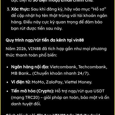
đặc biệt là
Số điện thoại/Email chính chủ
.
Xác thực:
Sau khi đăng ký, hãy vào mục “Hồ sơ”
để cập nhật họ tên thật trùng với tài khoản ngân
hàng. Điều này cực kỳ quan trọng để đảm bảo
bạn rút được tiền sau này.
Quy trình nạp/rút tiền đa kênh tại vin88
Năm 2026, VIN88 đã tích hợp gần như mọi phương
thức thanh toán phổ biến:
Ngân hàng nội địa:
Vietcombank, Techcombank,
MB Bank… (Chuyển khoản nhanh 24/7).
Ví điện tử:
MoMo, ZaloPay, Viettel Money.
Tiền mã hóa (Crypto):
Hỗ trợ nạp/rút qua USDT
(mạng TRC20) – giải pháp an toàn, bảo mật và ẩn
danh tuyệt đối.