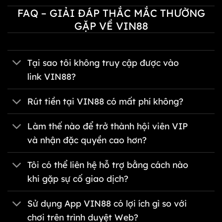
FAQ – GIẢI ĐÁP THẮC MẮC THƯỜNG
GẶP VỀ VIN88
Tại sao tôi không truy cập được vào
link VIN88?
Rút tiền tại VIN88 có mất phí không?
Làm thế nào để trở thành hội viên VIP
và nhận đặc quyền cao hơn?
Tôi có thể liên hệ hỗ trợ bằng cách nào
khi gặp sự cố giao dịch?
Sử dụng App VIN88 có lợi ích gì so với
chơi trên trình duyệt Web?