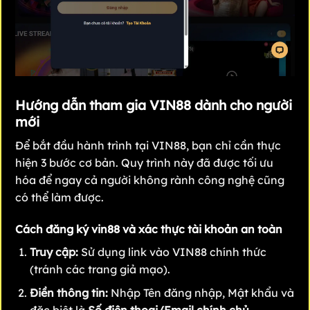
Hướng dẫn tham gia VIN88 dành cho người
mới
Để bắt đầu hành trình tại VIN88, bạn chỉ cần thực
hiện 3 bước cơ bản. Quy trình này đã được tối ưu
hóa để ngay cả người không rành công nghệ cũng
có thể làm được.
Cách đăng ký vin88 và xác thực tài khoản an toàn
Truy cập:
Sử dụng link vào VIN88 chính thức
(tránh các trang giả mạo).
Điền thông tin:
Nhập Tên đăng nhập, Mật khẩu và