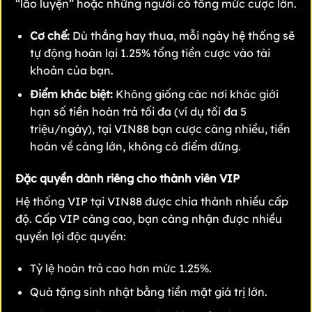
“lão luyện” hoặc những người có tổng mức cược lớn.
Cơ chế:
Dù thắng hay thua, mỗi ngày hệ thống sẽ
tự động hoàn lại 1.25% tổng tiền cược vào tài
khoản của bạn.
Điểm khác biệt:
Không giống các nơi khác giới
hạn số tiền hoàn trả tối đa (ví dụ tối đa 5
triệu/ngày), tại VIN88 bạn cược càng nhiều, tiền
hoàn về càng lớn, không có điểm dừng.
Đặc quyền dành riêng cho thành viên VIP
Hệ thống VIP tại VIN88 được chia thành nhiều cấp
độ. Cấp VIP càng cao, bạn càng nhận được nhiều
quyền lợi độc quyền:
Tỷ lệ hoàn trả cao hơn mức 1.25%.
Quà tặng sinh nhật bằng tiền mặt giá trị lớn.