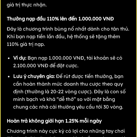
giá trị thực nhận.
Thưởng nạp đầu 110% lên đến 1.000.000 VNĐ
Đây là chương trình bùng nổ nhất dành cho tân thủ.
Khi bạn nạp tiền lần đầu, hệ thống sẽ tặng thêm
110% giá trị nạp.
Ví dụ:
Bạn nạp 1.000.000 VNĐ, tài khoản sẽ có
2.100.000 VNĐ để đặt cược.
Lưu ý chuyên gia:
Để rút được tiền thưởng, bạn
cần hoàn thành mức doanh thu cược theo quy
định (thường là 20-22 vòng cược). Đây là con số
minh bạch và khá “dễ thở” so với mặt bằng
chung các nhà cái thường yêu cầu tới 30 vòng.
Hoàn trả không giới hạn 1.25% mỗi ngày
Chương trình này cực kỳ có lợi cho những tay chơi