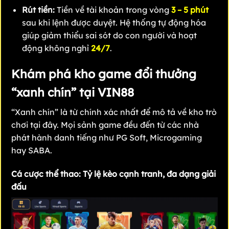
Rút tiền:
Tiền về tài khoản trong vòng
3 – 5 phút
sau khi lệnh được duyệt. Hệ thống tự động hóa
giúp giảm thiểu sai sót do con người và hoạt
động không nghỉ
24/7
.
Khám phá kho game đổi thưởng
“xanh chín” tại VIN88
“Xanh chín” là từ chính xác nhất để mô tả về kho trò
chơi tại đây. Mọi sảnh game đều đến từ các nhà
phát hành danh tiếng như PG Soft, Microgaming
hay SABA.
Cá cược thể thao: Tỷ lệ kèo cạnh tranh, đa dạng giải
đấu