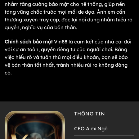
nhằm tăng cường bảo mật cho hệ thống, giúp nền
tảng vững chắc trước mọi mối đe dọa. Ánh em cần
thường xuyên truy cập, đọc lại nội dung nhằm hiểu rõ
quyền, nghĩa vụ của bản thân.
Chính sách bảo mật
Vin88 là cam kết của nhà cái đối
với sự an toàn, quyền riêng tư của người chơi. Bằng
việc hiểu rõ và tuân thủ mọi điều khoản, bạn sẽ bảo
vệ bản thân tốt nhất, tránh nhiều rủi ro không đáng
có.
THÔNG TIN
CEO Alex Ngô