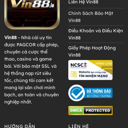
Liên Hệ Vin88
Chính Sách Bảo Mật
Vin88
Điều Khoản và Điều Kiện
Vin88
– Nhà cái uy tín
Vin88
được PAGCOR cấp phép,
Giấy Phép Hoạt Động
chuyên cá cược thể
Vin88
thao, casino và game
bài. Với bảo mật SSL và
hệ thống nạp rút siêu
tốc, chúng tôi cam kết
mang lại sân chơi minh
bạch, an toàn và chuyên
nghiệp nhất.
HƯỚNG DẪN
LIÊN HỆ