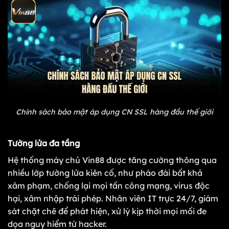
Chính sách bảo mật áp dụng CN SSL hàng đầu thế giới
Tường lửa đa tầng
Hệ thống máy chủ Vin88 được tăng cường thông qua
nhiều lớp tường lửa kiên cố, như pháo đài bất khả
xâm phạm, chống lại mọi tấn công mạng, virus độc
hại, xâm nhập trái phép. Nhân viên IT trực 24/7, giám
sát chặt chẽ để phát hiện, xử lý kịp thời mọi mối đe
dọa nguy hiểm từ hacker.